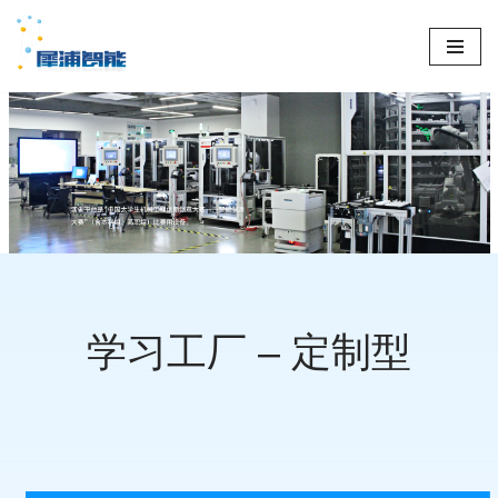
跳
至
正
文
学习工厂 – 定制型