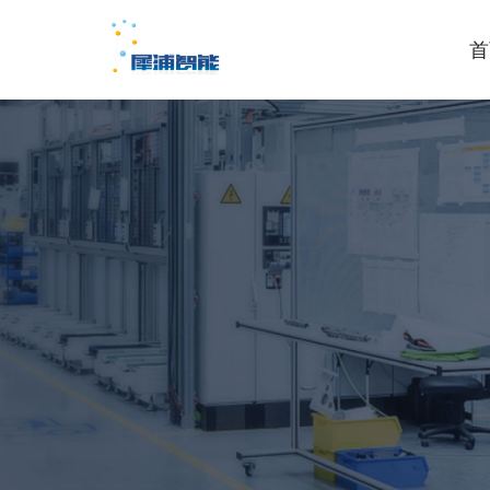
首
跳
至
正
文